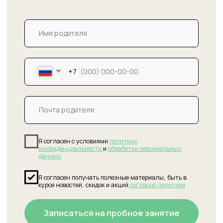
Читать
Барнаул
контакты
формы заявок для родителей
Адрес
Сергея Семёнова 11 (микрорайон Дружный), офис
48, 4 этаж, вход в здание со стороны ЖИ