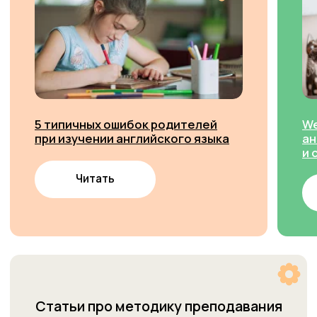
Наши центры
Присоединиться к Cети
О Welcome
Welcome
Галерея
Города
Преподаватели
Контакты
Отзывы
База знаний
+7 964 084 2341
Сведения об
info.barnaul@studiowelcome.ru
образовательной
организации
Обучение
Вакансии
Обучение школьников
Контакты
Обучение дошкольников
Социальные сети
Британская школа
Летний клуб
Вконтакте
Макс
Курс по грамматике