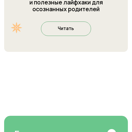
Онлайн
Welcome Exams
Кембриджские экзамены
Тестирование знаний
Аудио в Яндекс.Алисе
Согласие на обработку персональных данных
Согласие на получение рассылки рекламно-
информационных материалов
Политика конфиденциальности
Договор оферта
© Все права защищены. Языковая студия Welcome. 2026
ИП Кипрушев Олег Олегович. ИНН: 222213828697
Разработка сайта: Софина Мария