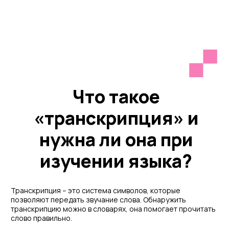
Транскрипция – это система символов, которые
позволяют передать звучание слова. Обнаружить
транскрипцию можно в словарях, она помогает прочитать
слово правильно.
Большинство людей – визуалы, то есть большую часть
информации они воспринимают глазами. И если по-
английски написано «half», то человеку можно сто раз
повторить, что правильно произносить это слово «хааф»,
он все равно вставит в середину небольшую «л».
Происходит это совершенно бессознательно – просто мы
привыкли глазам доверять больше, чем ушам.
А что делать людям, которые не учились читать
транскрипцию? В современном мире это совсем не
проблема, т.к. большинство хороших электронных или
онлайн словарей озвучены носителями языка. Найдя
необходимое вам слово, вы можете нажать на значок
«громкоговорителя», и слово будет произнесено. Причем
в некоторых словарях можно послушать разные акценты
(британский, американский, канадский или
австралийский).
Но что же всё-таки лучше, прочитать по транскрипции
слово самому и сомневаться в правильности, или
послушать, как произносят это слово носители языка? Мы
думаем, что ответ очевиден. Транскрипция отходит на
второй план и становится не основным средством, а
вспомогательным.
Мы в студии Welcome не используем транскрипцию при
обучении детей. Для них она как китайская грамота –
скучная и неинтересная абстракция, способная надолго
отбить всякую охоту к иностранному языку. Поэтому
гораздо лучше превратить учебный процесс в игру, чем в