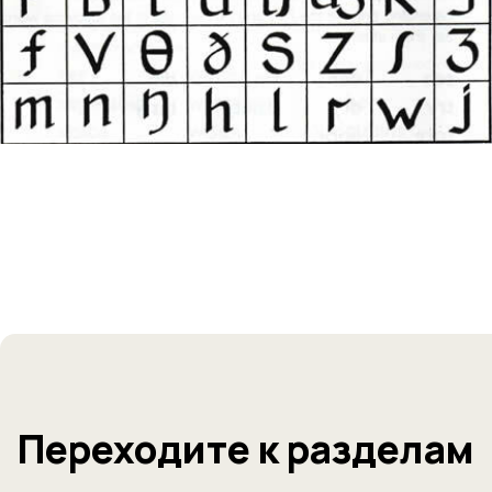
Познакомьтесь со школой
и методикой, посетив
бесплатное пробное
занятие
Вы узнаете про формат, а ребенок поделится
эмоциями от урока
+7