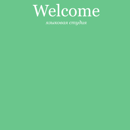
Что такое
«транскрипция» и
нужна ли она при
изучении языка?