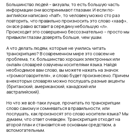
расшифровывание непонятных знаков. Детей гораздо
легче приучить к распознаванию речи на слух, к имитации
слов. Ведь ребенок учит язык не по книгам – он слушает и
повторяет слова, имитирует звуки. А уж знакомое слово
распознать на бумаге не так сложно, и транскрипция тут
совершенно ни к чему.