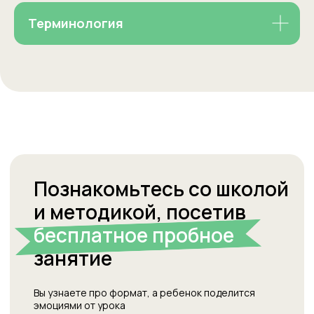
Терминология
5 типичных ошибок родителей
Welcome: Как препода
5 типичных ошибок родителей
Welcome: Как препода
при изучении английского языка
английского построила
при изучении английского языка
английского построила
и сеть франшиз
и сеть франшиз
Читать
Читать
Читать
Читать
Статьи про методику преподавания
и полезные лайфхаки для
осознанных родителей