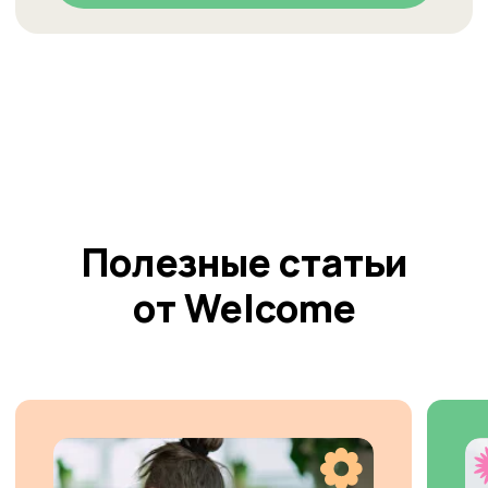
+7 964 084 2341
info.barnaul@studiowelcome.ru