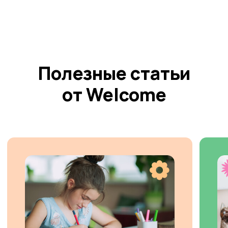
Сергея Семёнова 11 (микрорайон Дружный), офис
48, 4 этаж, вход в здание со стороны ЖИ
+7 964 084 2341
info.barnaul@studiowelcome.ru