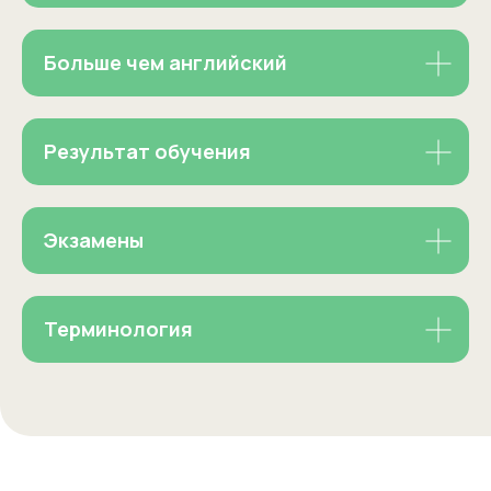
и полезные лайфхаки для
осознанных родителей
Больше чем английский
Читать
Результат обучения
Экзамены
Терминология
Барнаул
контакты
формы заявок для родителей
Адрес