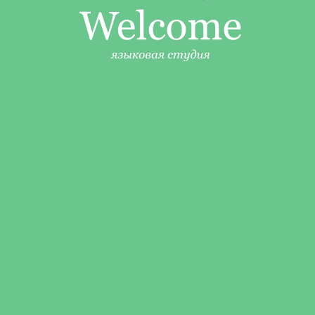
Чем отличается
программа Студии от
программы
общеобразовательной
школы?