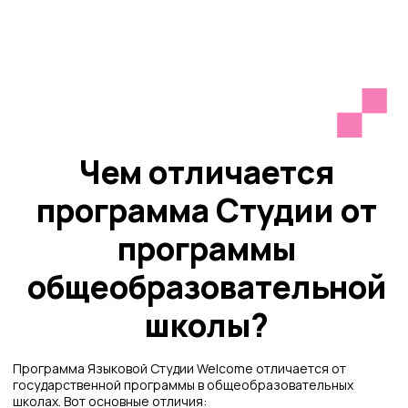
Программа Языковой Студии Welcome отличается от
государственной программы в общеобразовательных
школах. Вот основные отличия:
1. Мы работаем не с российскими, а с британскими
издательствами, т.к. уверены, что изучать английский язык
нужно по пособиям, написанным специалистами из
Великобритании. Используемые нами пособия содержат
наиболее востребованные фразы и конструкции, а также
аутентичные аудио и тексты.
2. Мы работаем по коммуникативной методике, а не
грамматико-переводной. Коммуникативная методика
позволяет равномерно развивать 4 навыка, необходимые
для успешного общения: аудирование, чтение, письмо и
говорение. Мы не отрабатываем перевод предложений и
не делаем акцент на грамматике, т.к. это не способствует
развитию речи, а наоборот создает языковой барьер.
3. В наших группах меньше учеников, чем в школьном
классе – это позволяет полноценно применять
индивидуальный подход и делать занятия более
продуктивными.
4. В Студии используется система мотивации детей, а не
система оценок. Мы внимательно следим за тем, чтобы
наша система мотивации являлась продуктивной и не
демотивировала учеников, как это делает отрицательная
оценка в школе.
5. Мы разработали систему контроля качества,
включающую в себя написание нашими учениками
промежуточных и итоговых тестов, с целью выявления и