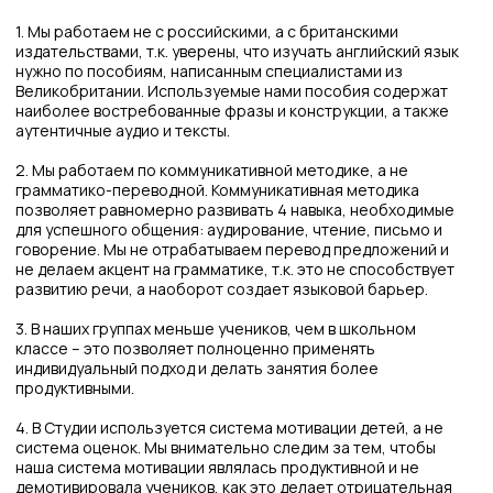
исправления слабых мест в навыках, а не с целью
выставления годовой оценки.
Познакомьтесь со школой
и методикой, посетив
бесплатное пробное
занятие
Вы узнаете про формат, а ребенок поделится
эмоциями от урока
+7
Я согласен с условиями
политики