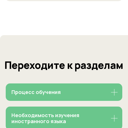
от Welcome
5 типичных ошибок родителей
Welcome: Как препода
5 типичных ошибок родителей
Welcome: Как препода
при изучении английского языка
английского построила
при изучении английского языка
английского построила
и сеть франшиз
и сеть франшиз
Читать
Читать
Читать
Читать
Процесс обучения
Необходимость изучения
иностранного языка
Статьи про методику преподавания