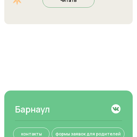
Социальные сети
Британская школа
Летний клуб
Вконтакте
Макс
Курс по грамматике
Онлайн
Welcome Exams
Кембриджские экзамены
Тестирование знаний
Аудио в Яндекс.Алисе
Согласие на обработку персональных данных
Согласие на получение рассылки рекламно-
информационных материалов
Политика конфиденциальности
Договор оферта
© Все права защищены. Языковая студия Welcome. 2026
ИП Кипрушев Олег Олегович. ИНН: 222213828697