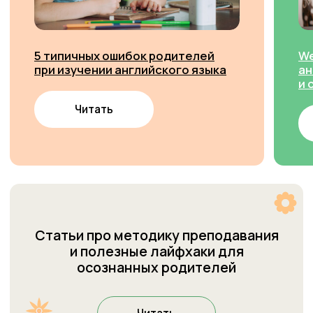
Наши центры
Присоединиться к Cети
О Welcome
Welcome
Галерея
Города
Преподаватели
Контакты
Отзывы
База знаний
+7 964 084 2341
Сведения об
info.barnaul@studiowelcome.ru
образовательной
организации
Обучение
Вакансии
Обучение школьников
Контакты
Обучение дошкольников