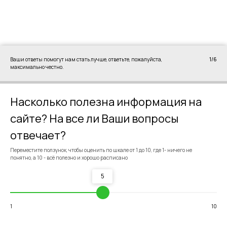
Полезные статьи
Ваши ответы помогут нам стать лучше, ответьте, пожалуйста,
1/6
от Welcome
максимально честно.
Насколько полезна информация на
сайте? На все ли Ваши вопросы
отвечает?
Переместите ползунок, чтобы оценить по шкале от 1 до 10, где 1- ничего не
понятно, а 10 - всё полезно и хорошо расписано
5
5 типичных ошибок родителей
Welcome: Как препода
5 типичных ошибок родителей
Welcome: Как препода
при изучении английского языка
английского построила
при изучении английского языка
английского построила
и сеть франшиз
и сеть франшиз
1
10
Читать
Читать
Читать
Читать