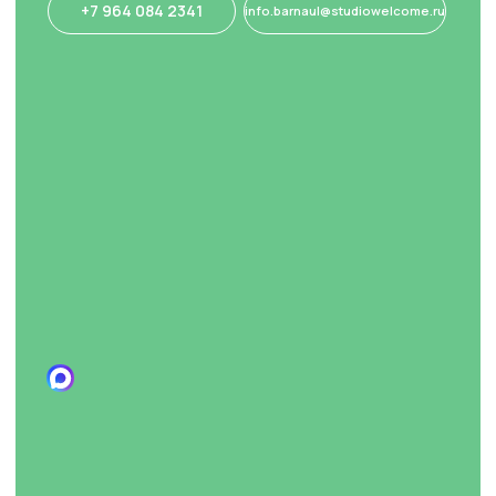
информационных материалов
Политика конфиденциальности
Договор оферта
© Все права защищены. Языковая студия Welcome. 2026
ИП Кипрушев Олег Олегович. ИНН: 222213828697
Разработка сайта: Софина Мария
Скачайте наше приложение
Государственная
лицензия