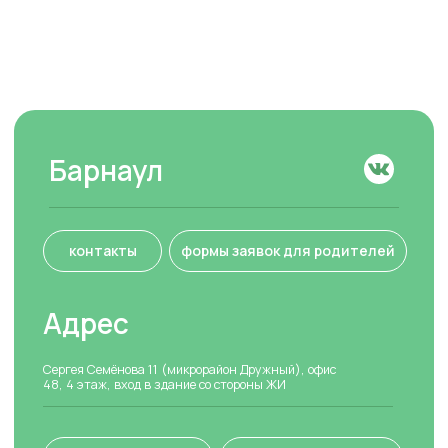
Сведения об
info.barnaul@studiowelcome.ru
образовательной
организации
Обучение
Вакансии
Обучение школьников
Контакты
Обучение дошкольников
Социальные сети
Британская школа
Летний клуб
Вконтакте
Макс
Курс по грамматике
Онлайн
Welcome Exams
Кембриджские экзамены
Тестирование знаний
Аудио в Яндекс.Алисе
Согласие на обработку персональных данных
Согласие на получение рассылки рекламно-