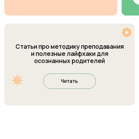
Наши центры
Присоединиться к Cети
О Welcome
Welcome
Галерея
Города
Преподаватели
Контакты
Отзывы
База знаний
+7 964 084 2341