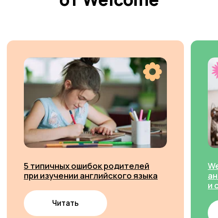
контакты
формы заявок для родителей
Адрес
Сергея Семёнова 11 (микрорайон Дружный), офис
48, 4 этаж, вход в здание со стороны ЖИ
+7 964 084 2341
info.barnaul@studiowelcome.ru