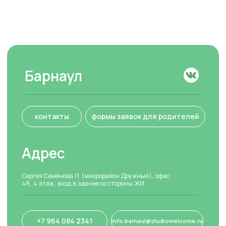
Welcome
Галерея
Города
Преподаватели
Контакты
Отзывы
База знаний
+7 964 084 2341
Сведения об
info.barnaul@studiowelcome.ru
образовательной
организации
Обучение
Вакансии
Обучение школьников
Контакты
Обучение дошкольников
Социальные сети
Британская школа
Летний клуб
Вконтакте
Макс
Курс по грамматике
Онлайн
Welcome Exams
Кембриджские экзамены
Тестирование знаний