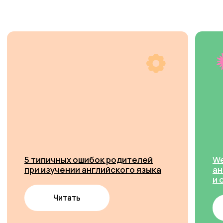
Барнаул
контакты
формы заявок для родителей
Адрес
Сергея Семёнова 11 (микрорайон Дружный), офис
48, 4 этаж, вход в здание со стороны ЖИ
+7 964 084 2341
info.barnaul@studiowelcome.ru