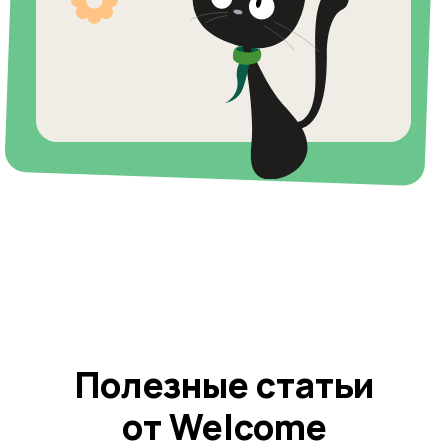
5 типичных ошибок родителей
Welcome: Как препода
5 типичных ошибок родителей
Welcome: Как препода
при изучении английского языка
английского построила
при изучении английского языка
английского построила
и сеть франшиз
и сеть франшиз
Читать
Читать
Читать
Читать
Статьи про методику преподавания
и полезные лайфхаки для
осознанных родителей
Читать