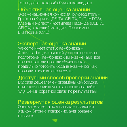
тот педагог, который обучает кандидата
Объективная оценка знаний
Экзаменационная комиссия: руководитель -
Грибкова Карина (DELTA, CELTA, TKT, IH DOS),
главный эксперт - Костылева Надежда (DELTA,
CELTA), старший методист Герасимова
Екатерина (CAE).
Экспертная оценка знаний
Welcome имеет статус Кембриджа –
Ambassador (наивысший уровень центра по
подготовке к Кембриджским экзаменам), все
преподаватели прошли обучение как
правильно готовить к сдаче экзаменов, как
проводить их и как проверять
Доступный способ проверки знаний
В 2 раза дешевле чем экзамены Кембриджа,
при сохранении качества оценки знаний и
улучшении обратной связи по результатам
Развернутая оценка результатов
Оценка экзамена по 4 навыкам владения
языком (чтение, говорение, аудирование,
письмо).