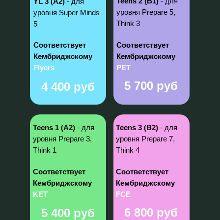
Teens 2 (B1)
- для
YL 3 (A2)
- для
уровня Prepare 5,
уровня Super Minds
Think 3
5
Соответствует
Соответствует
Кембриджскому
Кембриджскому
Flyers
PET
5 700 руб
4 400 руб
Teens 1 (A2)
- для
Teens 3 (B2)
- для
уровня Prepare 3,
уровня Prepare 7,
Think 1
Think 4
Соответствует
Соответствует
Кембриджскому
Кембриджскому
KET
FCE
6 800 руб
5 400 руб