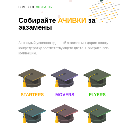
ПОЛЕЗНЫЕ
ЭКЗАМЕНЫ
Собирайте
АЧИВКИ
за
экзамены
За каждый успешно сданный экзамен мы дарим шапку-
конфедератку соответствующего цвета. Соберите всю
коллекцию.
STARTERS
MOVERS
FLYERS