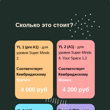
Cколько это стоит
Cколько это стоит?
YL 2 (A1)
- для
YL 1 (pre A1)
- для
уровня Super Minds
уровня Super Minds
4, Your Space 1.2
2
Соответствует
Соответствует
Кембриджскому
Кембриджскому
Starters
Movers
4 000 руб
4 200 руб