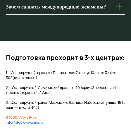
Зачем сдавать международные экзамены?
Подготовка проходит в 3-х центрах:
1. г.Долгопрудный, проспект Пацаева, дом 7, корпус 10, этаж 3, офис
302(вход со двора)
2. г.Долгопрудный, Лихачевский проспект 70 корпус 2 помещение 4
(вход со стороны д\с "Умка")
3. г.Долгопрудный, район Московские Водники, Набережная улица, 15 (в
здании школы №16)
8 (800) 775-99-83
info@studiowelcome.ru