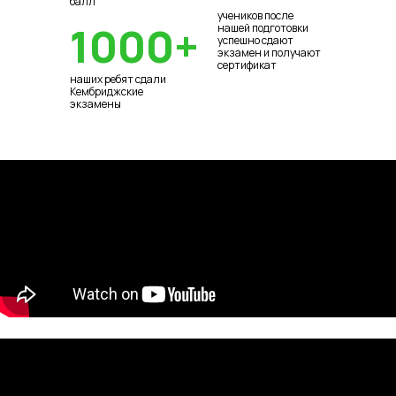
балл
учеников после
1000+
нашей подготовки
успешно сдают
экзамен и получают
сертификат
наших ребят сдали
Кембриджские
экзамены